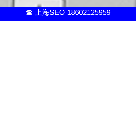
☎ 上海SEO 18602125959
贴心的
服务套
餐